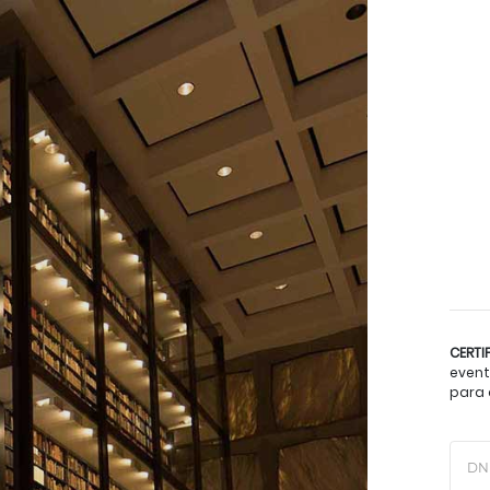
CERTI
event
para 
DN